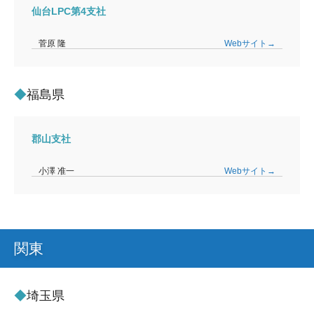
仙台LPC第4支社
菅原 隆
Webサイト→
福島県
郡山支社
小澤 准一
Webサイト→
関東
埼玉県