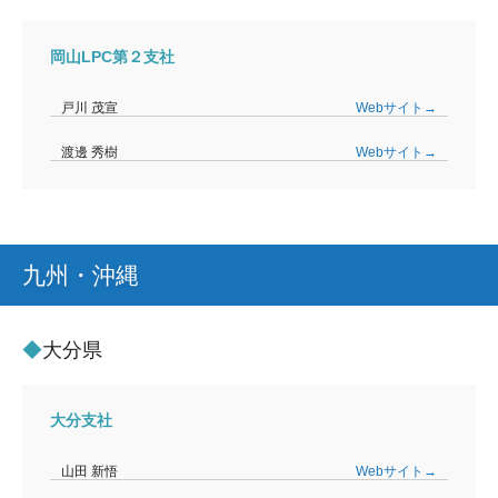
岡山LPC第２支社
戸川 茂宣
Webサイト→
渡邊 秀樹
Webサイト→
九州・沖縄
大分県
大分支社
山田 新悟
Webサイト→