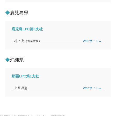
鹿児島県
鹿児島LPC第3支社
村上 亮
Webサイト→
（営業所長）
沖縄県
那覇LPC第1支社
上原 昌憲
Webサイト→