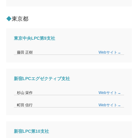
東京都
東京中央LPC第9支社
藤田 正樹
Webサイト→
新宿LPCエグゼクティブ支社
杉山 栄作
Webサイト→
町田 信行
Webサイト→
新宿LPC第10支社