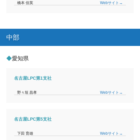
橋本 佳英
Webサイト→
中部
愛知県
名古屋LPC第1支社
野々垣 昌孝
Webサイト→
名古屋LPC第5支社
下田 育雄
Webサイト→