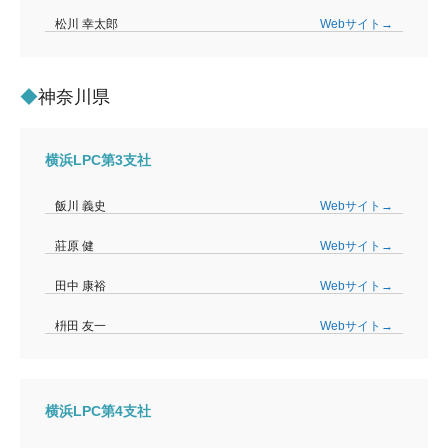
松川 幸太郎
Webサイト→
神奈川県
横浜LPC第3支社
飯川 義史
Webサイト→
莊原 健
Webサイト→
田中 康裕
Webサイト→
枡田 友一
Webサイト→
横浜LPC第4支社