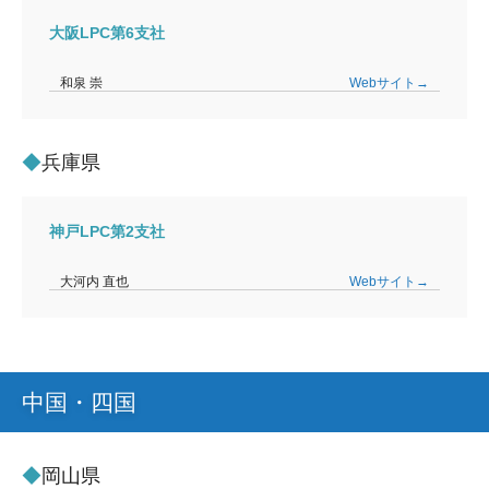
大阪LPC第6支社
和泉 崇
Webサイト→
兵庫県
神戸LPC第2支社
大河内 直也
Webサイト→
中国・四国
岡山県